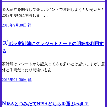
楽天証券を開設して楽天ポイントで運用しようといそいそと
2018年夏頃に開設しまし…
投
2018年9月30日
祥
稿
貯金
日:
ズ
ボラ家計簿にクレジットカードの明細を利用す
る
家計簿はレシートから記入って方も多いとは思いますが、意
外と手間だったり間違いもあ…
投
2018年9月30日
祥
稿
日:
貯金
投資
N
ISAとつみたてNISAどちらを選ぶべき？