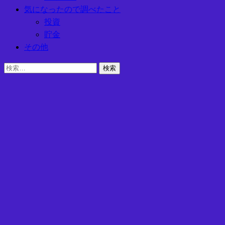
気になったので調べたこと
投資
貯金
その他
検
索: