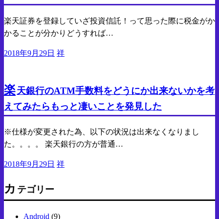
楽天証券を登録していざ投資信託！って思った際に税金がか
かることが分かりどうすれば…
投
2018年9月29日
祥
稿
貯金
投資
日:
楽
天銀行のATM手数料をどうにか出来ないかを考
えてみたらもっと凄いことを発見した
※仕様が変更された為、以下の状況は出来なくなりまし
た。。。。 楽天銀行の方が普通…
投
2018年9月29日
祥
稿
カ
日:
テゴリー
Android
(9)