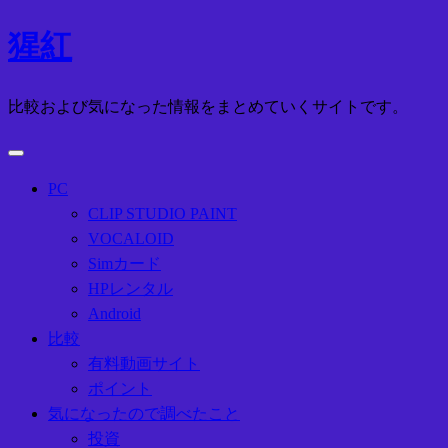
コ
猩紅
ン
テ
比較および気になった情報をまとめていくサイトです。
ン
ツ
へ
ス
PC
キ
CLIP STUDIO PAINT
ッ
VOCALOID
プ
Simカード
HPレンタル
Android
比較
有料動画サイト
ポイント
気になったので調べたこと
投資