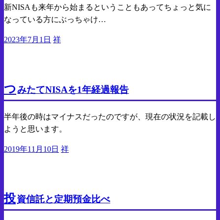
新NISAも来年から始まるということもあってちょっと気に
なっている方にぶっちゃけ…
投
2023年7月1日
祥
稿
日:
貯金
投資
つ
みたてNISAを1年経過報告
半年後の時はマイナスだったのですが、現在の状況を記載し
ようと思います。
投
2019年11月10日
祥
稿
日:
貯金
投資
投
資信託と定期預金比べ