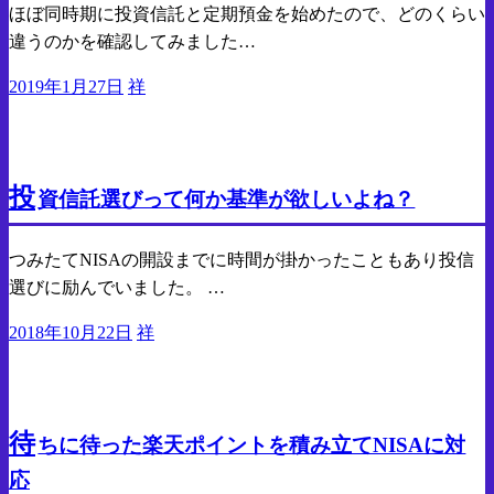
ほぼ同時期に投資信託と定期預金を始めたので、どのくらい
違うのかを確認してみました…
投
2019年1月27日
祥
稿
日:
貯金
投資
投
資信託選びって何か基準が欲しいよね？
つみたてNISAの開設までに時間が掛かったこともあり投信
選びに励んでいました。 …
投
2018年10月22日
祥
稿
日:
貯金
投資
待
ちに待った楽天ポイントを積み立てNISAに対
応