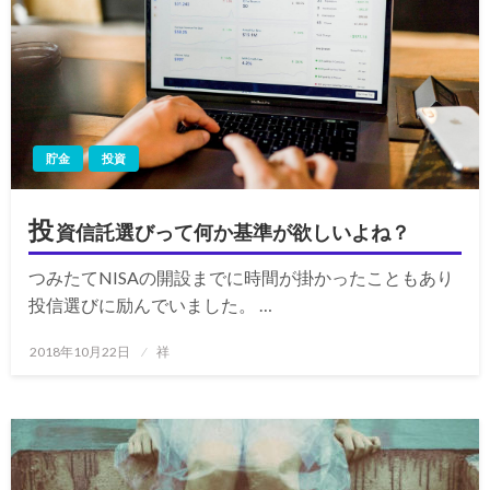
貯金
投資
投
資信託選びって何か基準が欲しいよね？
つみたてNISAの開設までに時間が掛かったこともあり
投信選びに励んでいました。 …
投
2018年10月22日
祥
稿
日: