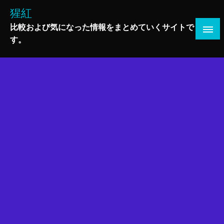
コ
猩紅
ン
比較および気になった情報をまとめていくサイトで
テ
す。
ン
ツ
へ
ス
キ
ッ
プ