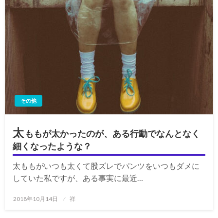
その他
太
ももが太かったのが、ある行動でなんとなく
細くなったような？
太ももがいつも太くて股ズレでパンツをいつもダメに
していた私ですが、ある事実に最近…
投
2018年10月14日
祥
稿
日: