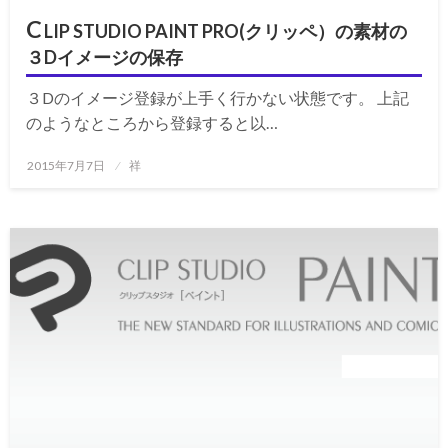
C
LIP STUDIO PAINT PRO(クリッペ）の素材の
３Dイメージの保存
３Dのイメージ登録が上手く行かない状態です。 上記
のようなところから登録すると以…
投
2015年7月7日
祥
稿
日: