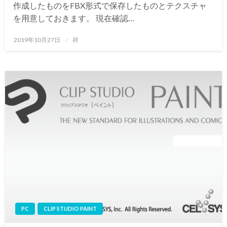
作成したものをFBX形式で保存したものとテクスチャ
を用意しておきます。 現在確認…
投
2019年10月27日
祥
稿
日:
PC
CLIP STUDIO PAINT