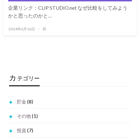
企業リンク：CLIP STUDIO.net なぜ比較をしてみよう
かと思ったのかと…
投
2014年6月16日
祥
稿
日:
カ
テゴリー
(8)
貯金
(1)
その他
(7)
投資