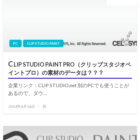
PC
CLIP STUDIO PAINT
C
LIP STUDIO PAINT PRO（クリップスタジオペ
イントプロ）の素材のデータは？？？
企業リンク：CLIP STUDIO.net 別のPCでも使うことが
あるので、ダウ…
投
2014年6月16日
祥
稿
日: