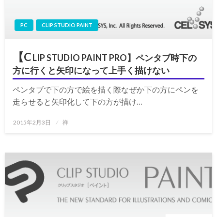
PC
CLIP STUDIO PAINT
【C
LIP STUDIO PAINT PRO】ペンタブ時下の
方に行くと矢印になって上手く描けない
ペンタブで下の方で絵を描く際なぜか下の方にペンを
走らせると矢印化して下の方が描け…
投
2015年2月3日
祥
稿
日: