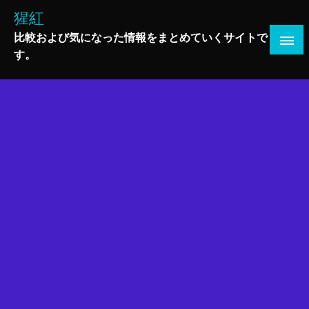
コ
猩紅
ン
比較および気になった情報をまとめていくサイトで
テ
す。
ン
ツ
へ
ス
キ
ッ
プ