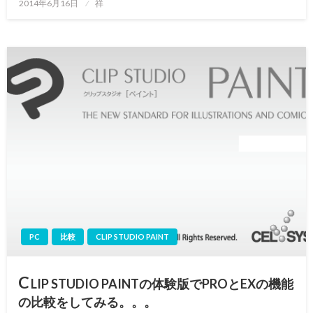
投
2014年6月16日
祥
稿
日:
PC
比較
CLIP STUDIO PAINT
C
LIP STUDIO PAINTの体験版でPROとEXの機能
の比較をしてみる。。。