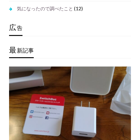
(12)
気になったので調べたこと
広
告
最
新記事