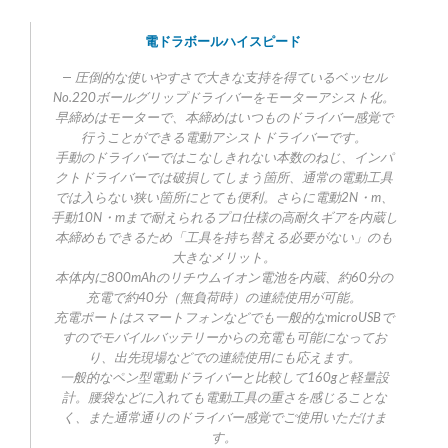
電ドラボールハイスピード
圧倒的な使いやすさで大きな支持を得ているベッセル
No.220ボールグリップドライバーをモーターアシスト化。
早締めはモーターで、本締めはいつものドライバー感覚で
行うことができる電動アシストドライバーです。
手動のドライバーではこなしきれない本数のねじ、インパ
クトドライバーでは破損してしまう箇所、通常の電動工具
では入らない狭い箇所にとても便利。さらに電動2N・m、
手動10N・mまで耐えられるプロ仕様の高耐久ギアを内蔵し
本締めもできるため「工具を持ち替える必要がない」のも
大きなメリット。
本体内に800mAhのリチウムイオン電池を内蔵、約60分の
充電で約40分（無負荷時）の連続使用が可能。
充電ポートはスマートフォンなどでも一般的なmicroUSBで
すのでモバイルバッテリーからの充電も可能になってお
り、出先現場などでの連続使用にも応えます。
一般的なペン型電動ドライバーと比較して160gと軽量設
計。腰袋などに入れても電動工具の重さを感じることな
く、また通常通りのドライバー感覚でご使用いただけま
す。