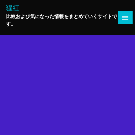
コ
猩紅
ン
比較および気になった情報をまとめていくサイトで
テ
す。
ン
ツ
へ
ス
キ
ッ
プ