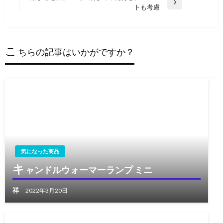
次
トも考慮
投
ナ
の
稿
ビ
投
稿
ゲ
こ
ちらの記事はいかがですか？
ー
シ
ョ
ン
気になった商品
キ
ャンドルウォーマーランプ ミニ
祥
2022年3月20日