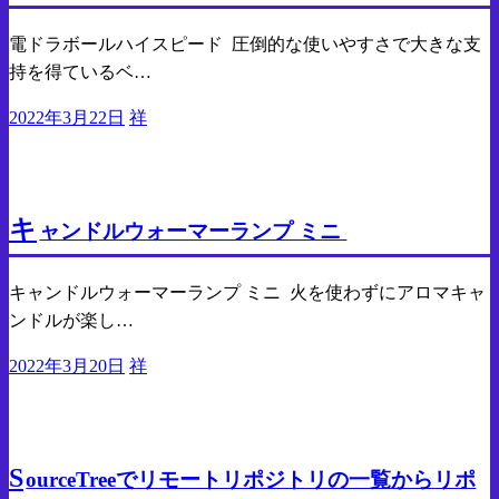
電ドラボールハイスピード 圧倒的な使いやすさで大きな支
持を得ているベ…
投
2022年3月22日
祥
稿
日:
気になった商品
キ
ャンドルウォーマーランプ ミニ
キャンドルウォーマーランプ ミニ 火を使わずにアロマキャ
ンドルが楽し…
投
2022年3月20日
祥
稿
日:
PC
Git
S
ourceTreeでリモートリポジトリの一覧からリポ