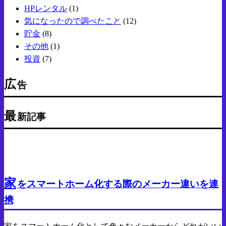
HPレンタル
(1)
気になったので調べたこと
(12)
貯金
(8)
その他
(1)
投資
(7)
広
告
最
新記事
Android
気になった商品
家
をスマートホーム化する際のメーカー違いを連
携