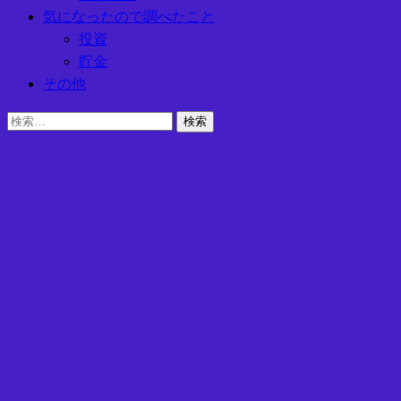
気になったので調べたこと
投資
貯金
その他
検
索: