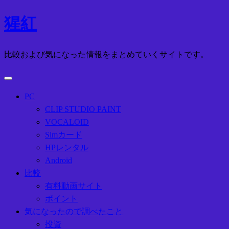
コ
猩紅
ン
テ
比較および気になった情報をまとめていくサイトです。
ン
ツ
へ
ス
PC
キ
CLIP STUDIO PAINT
ッ
VOCALOID
プ
Simカード
HPレンタル
Android
比較
有料動画サイト
ポイント
気になったので調べたこと
投資