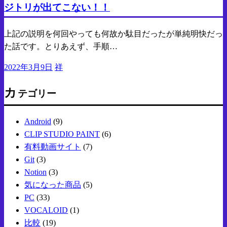
ジトリが出てこない！！
上記の説明を何回やっても何故か駄目だったが単純明快だっ
た話です。とりあえず、手順…
投
2022年3月9日
祥
稿
カ
日:
テゴリー
Android
(9)
CLIP STUDIO PAINT
(6)
有料動画サイト
(7)
Git
(3)
Notion
(3)
気になった商品
(5)
PC
(33)
VOCALOID
(1)
比較
(19)