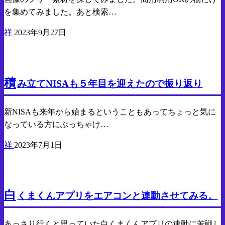
を集めてみました。あと検索…
祥
2023年9月27日
貯金
投資
積
み立てNISAも５年目を迎えたので振り返り
新NISAも来年から始まるということもあってちょっと気に
なっている方にぶっちゃけ…
祥
2023年7月1日
PC
Android
白
くまくんアプリをエアコンと連動させてみる。
あっさり行くと思っていた白くまくんアプリの連動に苦戦し