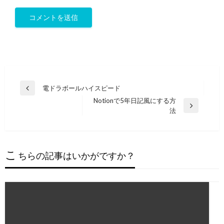
投
電ドラボールハイスピード
前
稿
Notionで5年日記風にする方
の
次
法
投
ナ
の
稿
ビ
投
稿
ゲ
こ
ちらの記事はいかがですか？
ー
シ
ョ
ン