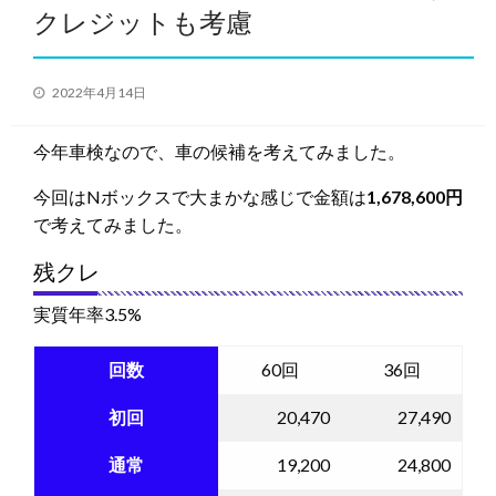
クレジットも考慮
投
2022年4月14日
稿
日:
今年車検なので、車の候補を考えてみました。
今回はNボックスで大まかな感じで金額は
1,678,600円
で考えてみました。
残クレ
実質年率3.5%
回数
60回
36回
初回
20,470
27,490
通常
19,200
24,800