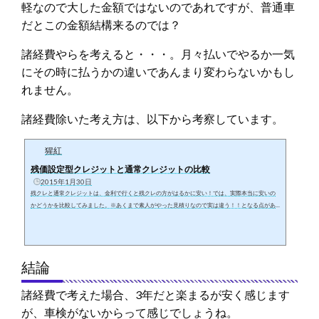
軽なので大した金額ではないのであれですが、普通車
だとこの金額結構来るのでは？
諸経費やらを考えると・・・。月々払いでやるか一気
にその時に払うかの違いであんまり変わらないかもし
れません。
諸経費除いた考え方は、以下から考察しています。
猩紅
残価設定型クレジットと通常クレジットの比較
2015年1月30日
残クレと通常クレジットは、金利で行くと残クレの方がはるかに安い！では、実際本当に安いの
かどうかを比較してみました。※あくまで素人がやった見積りなので実は違う！！となる点があ
るかもしれませんがご了承ください。ホンダのFitのハイブリッドLパケで比較しました。金額
は、2,153,400円で仮で計算しています。残価設定型クレジットで支払った金額金利は1.9%ボー
ナス払い無月間走行距離1500kmと仮定回数 60回 48回 36回初回31,30637,14642,423通常29,2
0033,20039,400最終558,289697,862857,373支払総額2,283,1952,262,2082,239,396...
結論
諸経費で考えた場合、3年だと楽まるが安く感じます
が、車検がないからって感じでしょうね。