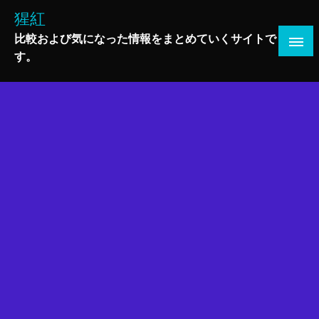
コ
猩紅
ン
比較および気になった情報をまとめていくサイトで
テ
す。
ン
ツ
へ
ス
キ
ッ
プ