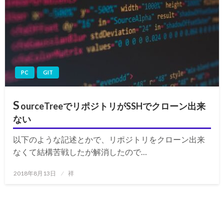
PC
GIT
S
ourceTreeでリポジトリがSSHでクローン出来
ない
以下のような記述とかで、リポジトリをクローン出来
なくて結構苦戦したが解消したので…
投
2018年8月13日
祥
稿
日: