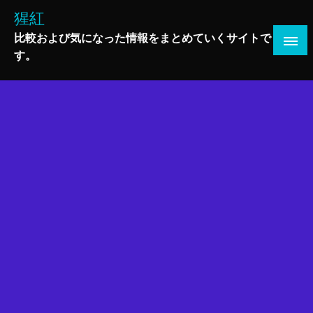
コ
猩紅
ン
比較および気になった情報をまとめていくサイトで
テ
す。
ン
ツ
へ
ス
キ
ッ
プ