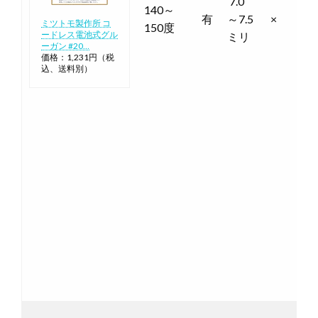
7.0
140～
有
～7.5
×
ミツトモ製作所 コ
150度
ードレス電池式グル
ミリ
ーガン #20…
価格：1,231円（税
込、送料別）