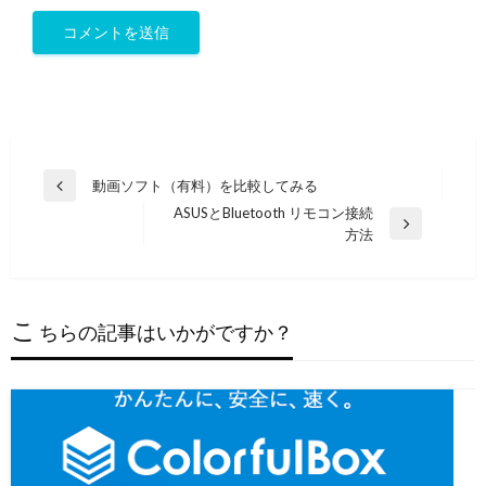
投
動画ソフト（有料）を比較してみる
前
稿
ASUSとBluetooth リモコン接続
の
次
方法
投
ナ
の
稿
ビ
投
稿
ゲ
こ
ちらの記事はいかがですか？
ー
シ
ョ
ン