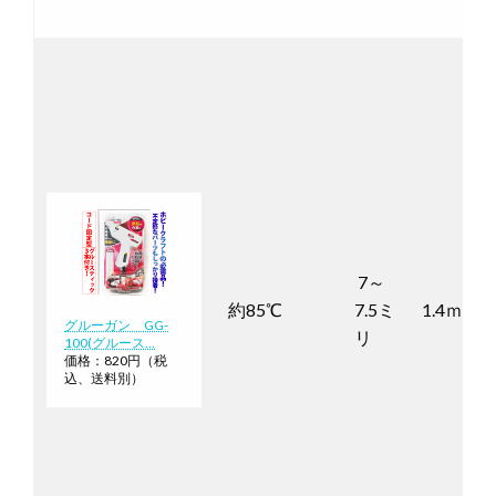
7～
約85℃
7.5ミ
1.4ｍ
グルーガン GG-
リ
100(グルース…
価格：820円（税
込、送料別）