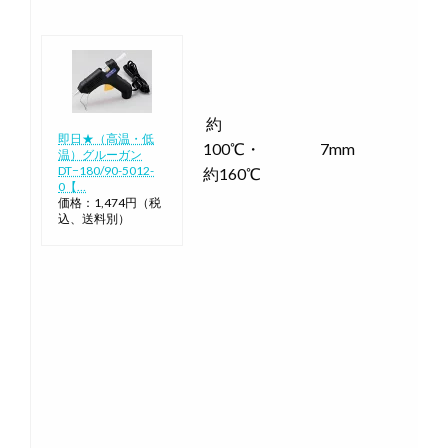
約
即日★（高温・低
100℃・
7mm
温）グルーガン
DT−180/90-5012-
約160℃
0【…
価格：1,474円（税
込、送料別）