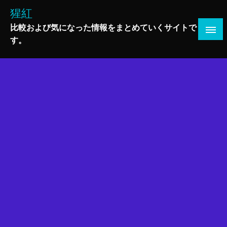
コ
猩紅
ン
比較および気になった情報をまとめていくサイトで
テ
す。
ン
ツ
へ
ス
キ
ッ
プ