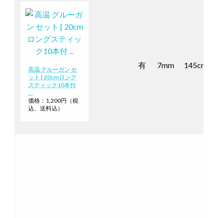
有
7mm
145cm
高温 グルーガン セ
ット [ 20cmロング
スティック10本付
…
価格：1,200円（税
込、送料込）