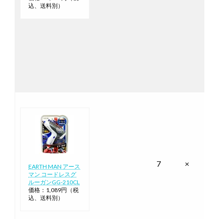
込、送料別）
7
×
EARTH MAN アース
マン コードレスグ
ルーガンGG-210CL
価格：1,089円（税
込、送料別）