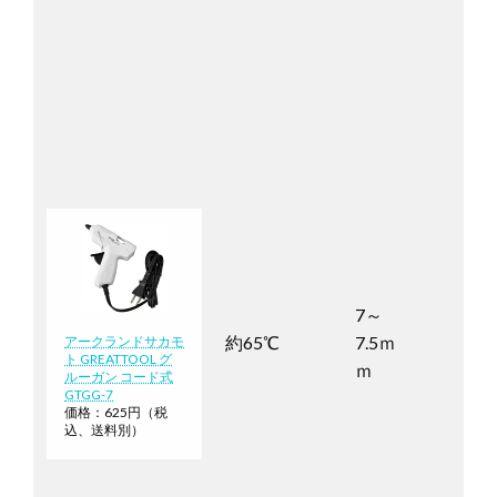
7～
約65℃
7.5ｍ
アークランドサカモ
ト GREATTOOL グ
ｍ
ルーガン コード式
GTGG-7
価格：625円（税
込、送料別）