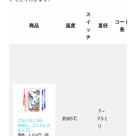
ス
イ
コード
商品
温度
直径
ッ
長
チ
7～
約85℃
7.5ミ
グルーガン GG-
200CL コードレス
リ
タイプ(…
価格：1,111円（税