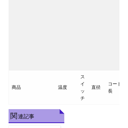
ス
イ
コード
商品
温度
直径
ッ
長
チ
関
連記事