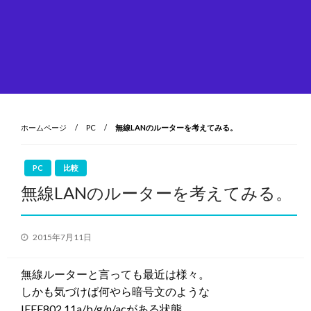
ホームページ
PC
無線LANのルーターを考えてみる。
PC
比較
無線LANのルーターを考えてみる。
投
2015年7月11日
稿
日:
無線ルーターと言っても最近は様々。
しかも気づけば何やら暗号文のような
IEEE802.11a/b/g/n/acがある状態。