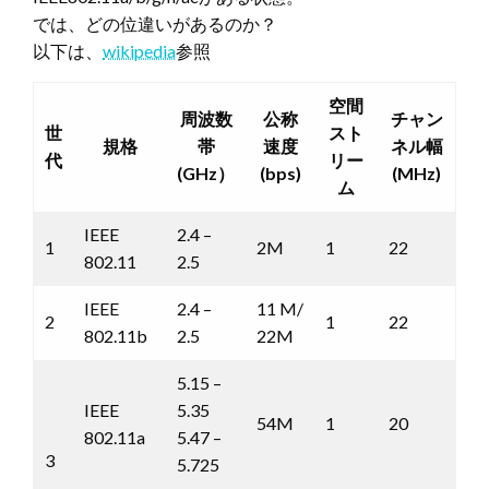
では、どの位違いがあるのか？
以下は、
wikipedia
参照
空間
周波数
公称
チャン
世
スト
規格
帯
速度
ネル幅
代
リー
(GHz）
(bps)
(MHz)
ム
IEEE
2.4 –
1
2M
1
22
802.11
2.5
IEEE
2.4 –
11 M/
2
1
22
802.11b
2.5
22M
5.15 –
IEEE
5.35
54M
1
20
802.11a
5.47 –
3
5.725