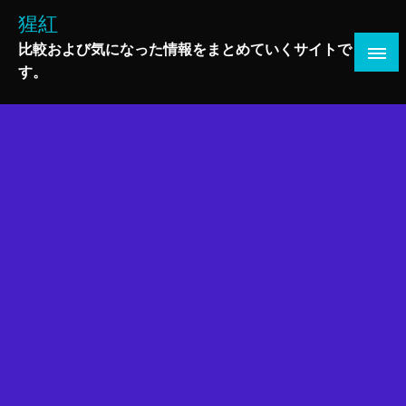
コ
猩紅
ン
比較および気になった情報をまとめていくサイトで
テ
す。
ン
ツ
へ
ス
キ
ッ
プ