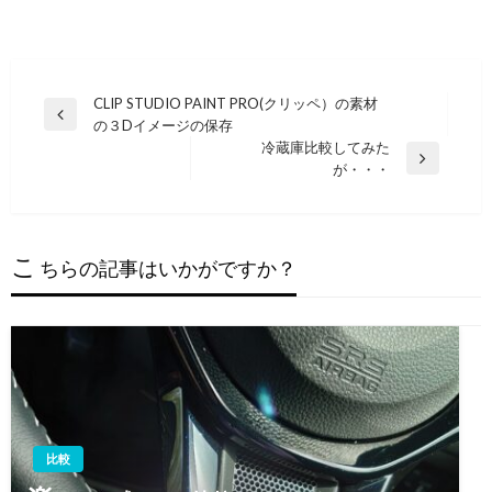
投
CLIP STUDIO PAINT PRO(クリッペ）の素材
前
の３Dイメージの保存
稿
の
冷蔵庫比較してみた
ナ
投
次
が・・・
稿
の
ビ
投
ゲ
稿
ー
こ
ちらの記事はいかがですか？
シ
ョ
ン
比較