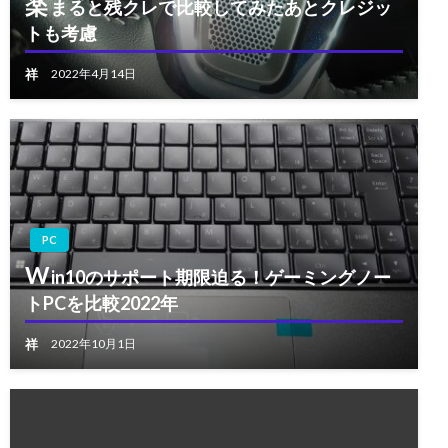
楽
まると残クレで比較してみたあとクレジッ
トも考慮
祥
2022年4月14日
PC
W
in10のサポート期限迫る！ゲーミングノー
トPCを比較2022年
祥
2022年10月1日