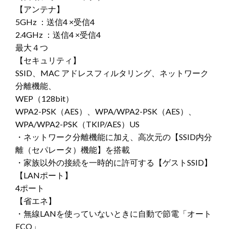
【アンテナ】
5GHz ：送信4 ×受信4
2.4GHz ：送信4 ×受信4
最大４つ
【セキュリティ】
SSID、MAC アドレスフィルタリング、ネットワーク
分離機能、
WEP（128bit）
WPA2-PSK（AES）、WPA/WPA2-PSK（AES）、
WPA/WPA2-PSK（TKIP/AES）US
・ネットワーク分離機能に加え、高次元の【SSID内分
離（セパレータ）機能】を搭載
・家族以外の接続を一時的に許可する【ゲストSSID】
【LANポート】
4ポート
【省エネ】
・無線LANを使っていないときに自動で節電「オート
ECO」