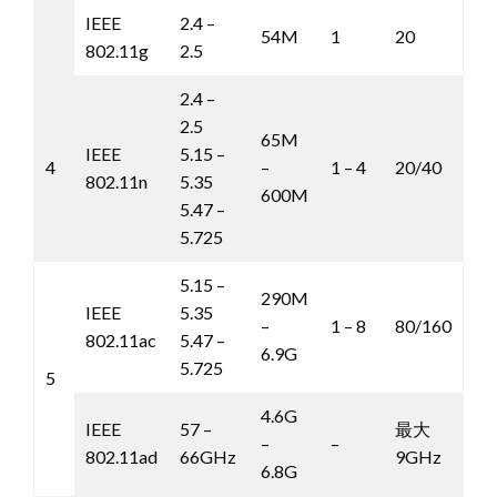
IEEE
2.4 –
54M
1
20
802.11g
2.5
2.4 –
2.5
65M
IEEE
5.15 –
4
–
1 – 4
20/40
802.11n
5.35
600M
5.47 –
5.725
5.15 –
290M
IEEE
5.35
–
1 – 8
80/160
802.11ac
5.47 –
6.9G
5.725
5
4.6G
IEEE
57 –
最大
–
–
802.11ad
66GHz
9GHz
6.8G