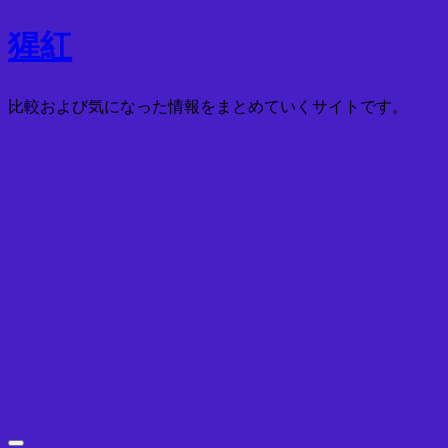
コ
猩紅
ン
テ
比較および気になった情報をまとめていくサイトです。
ン
ツ
へ
ス
キ
ッ
プ