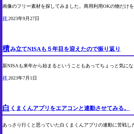
画像のフリー素材を探してみました。商用利用OKの物だけ
祥
2023年9月27日
貯金
投資
積
み立てNISAも５年目を迎えたので振り返り
新NISAも来年から始まるということもあってちょっと気に
祥
2023年7月1日
Android
PC
白
くまくんアプリをエアコンと連動させてみる。
あっさり行くと思っていた白くまくんアプリの連動に苦戦し