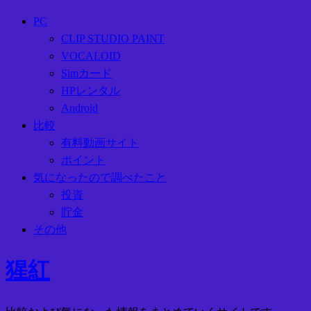
PC
CLIP STUDIO PAINT
VOCALOID
Simカード
HPレンタル
Android
比較
有料動画サイト
ポイント
気になったので調べたこと
投資
貯金
その他
猩紅