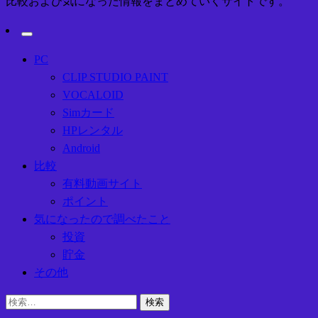
比較および気になった情報をまとめていくサイトです。
PC
CLIP STUDIO PAINT
VOCALOID
Simカード
HPレンタル
Android
比較
有料動画サイト
ポイント
気になったので調べたこと
投資
貯金
その他
検