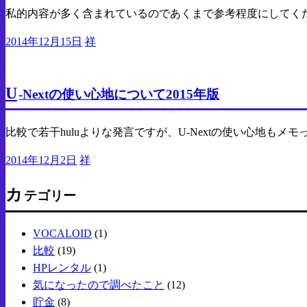
私的内容が多く含まれているのであくまで参考程度にしてくだ
投
2014年12月15日
祥
稿
PC
有料動画サイト
日:
U
-Nextの使い心地について2015年版
比較で若干huluよりな発言ですが、U-Nextの使い心地もメ
投
2014年12月2日
祥
稿
カ
日:
テゴリー
VOCALOID
(1)
比較
(19)
HPレンタル
(1)
気になったので調べたこと
(12)
貯金
(8)