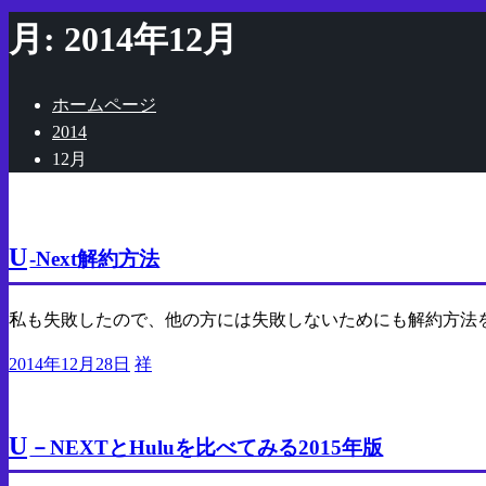
索:
月:
2014年12月
ホームページ
2014
12月
PC
有料動画サイト
U
-Next解約方法
私も失敗したので、他の方には失敗しないためにも解約方法
投
2014年12月28日
祥
稿
PC
比較
有料動画サイト
日:
U
－NEXTとHuluを比べてみる2015年版