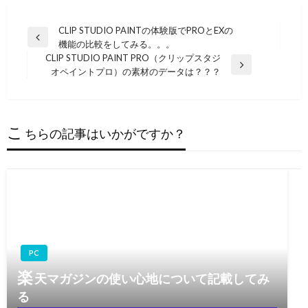
投
CLIP STUDIO PAINTの体験版でPROとEXの
前
機能の比較をしてみる。。。
稿
の
CLIP STUDIO PAINT PRO（クリップスタジ
ナ
投
次
オペイントプロ）の素材のデータは？？？
稿
の
ビ
投
ゲ
稿
ー
こ
ちらの記事はいかがですか？
シ
ョ
ン
PC
楽
天マガジンの使い心地について記載してみ
る