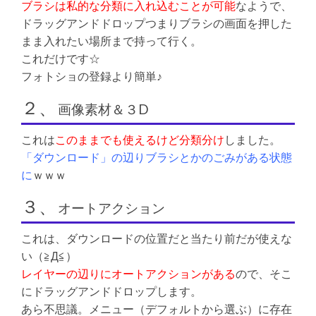
ブラシは私的な分類に入れ込むことが可能
なようで、
ドラッグアンドドロップつまりブラシの画面を押した
まま入れたい場所まで持って行く。
これだけです☆
フォトショの登録より簡単♪
２、
画像素材＆３D
これは
このままでも使えるけど分類分け
しました。
「ダウンロード」の辺りブラシとかのごみがある状態
に
ｗｗｗ
３、
オートアクション
これは、ダウンロードの位置だと当たり前だが使えな
い（≧Д≦）
レイヤーの辺りにオートアクションがある
ので、そこ
にドラッグアンドドロップします。
あら不思議。メニュー（デフォルトから選ぶ）に存在