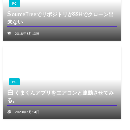
PC
S
ourceTreeでリポジトリがSSHでクローン出
来ない
祥
2018年8月13日
PC
白
くまくんアプリをエアコンと連動させてみ
る。
祥
2023年5月14日