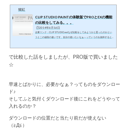
猩紅
CLIP STUDIO PAINTの体験版でPROとEXの機能
の比較をしてみる。。。
🕒️2014年6月16日
企業リンク：CLIP STUDIO.netなぜ比較をしてみようかと思ったのかとい
うとこの値段の違いです。自分の使いたいなぁ～っていうのを抜粋すると
１、漫画で使えるような集中線欲しいなぁ～２、バランス悪いから３Dのキ
ャラを弄れたらいいなぁ～３、トーンを自由に使いたいなぁ～４、線を後変
更出来るらしいからしたいなぁ～５、背景用のアタリ（？）が簡単に引けた
で比較した話をしましたが、PRO版で買いました
らいいなぁ～６、むしろ写真から背景出来たらいいね！などをEXかPROで
行けるかを検証していた。結論を言うとPROの守備範囲は思ったより広い
☆
のであまりこだわらなければPROでも...
早速とばかりに、必要かなぁ？ってものをダウンロー
ド♪
そしてふと気付くダウンロード後にこれをどうやって
入れるのか？
ダウンロードの位置だと当たり前だが使えない
（≧Д≦）