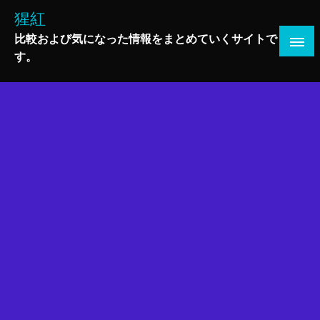
コ
猩紅
ン
比較および気になった情報をまとめていくサイトで
テ
す。
ン
ツ
へ
ス
キ
ッ
プ