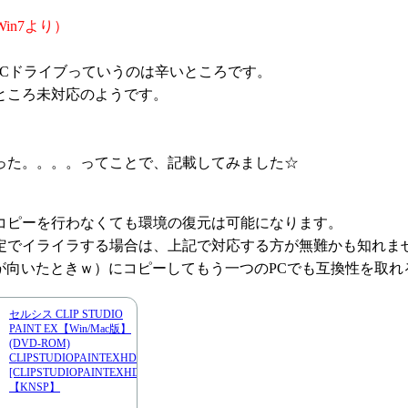
Win7より）
Cドライブっていうのは辛いところです。
ところ未対応のようです。
った。。。。ってことで、記載してみました☆
コピーを行わなくても環境の復元は可能になります。
定でイライラする場合は、上記で対応する方が無難かも知れま
（気が向いたときｗ）にコピーしてもう一つのPCでも互換性を取
セルシス CLIP STUDIO
PAINT EX【Win/Mac版】
(DVD-ROM)
CLIPSTUDIOPAINTEXHD
[CLIPSTUDIOPAINTEXHD]
【KNSP】