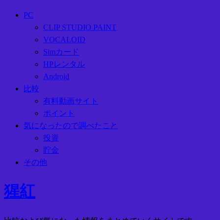
PC
CLIP STUDIO PAINT
VOCALOID
Simカード
HPレンタル
Android
比較
有料動画サイト
ポイント
気になったので調べたこと
投資
貯金
その他
猩紅