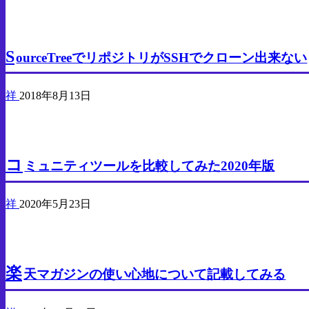
ゲ
PC
ー
S
ourceTreeでリポジトリがSSHでクローン出来ない
シ
祥
2018年8月13日
ョ
ン
比較
コ
ミュニティツールを比較してみた2020年版
祥
2020年5月23日
PC
楽
天マガジンの使い心地について記載してみる