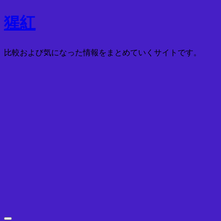
コ
猩紅
ン
テ
比較および気になった情報をまとめていくサイトです。
ン
ツ
へ
ス
キ
ッ
プ