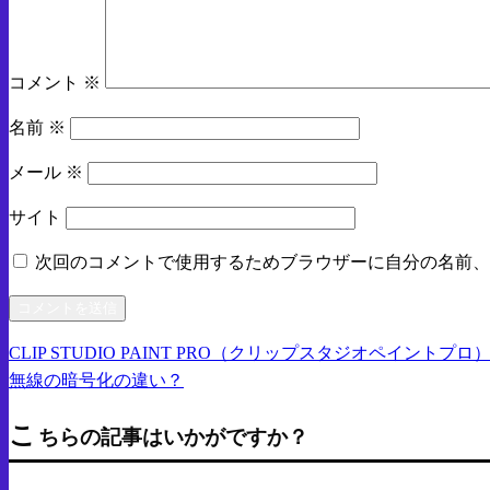
コメント
※
名前
※
メール
※
サイト
次回のコメントで使用するためブラウザーに自分の名前、
前
CLIP STUDIO PAINT PRO（クリップスタジオペイン
投
の
次
無線の暗号化の違い？
稿
投
の
こ
稿
投
ちらの記事はいかがですか？
ナ
稿
ビ