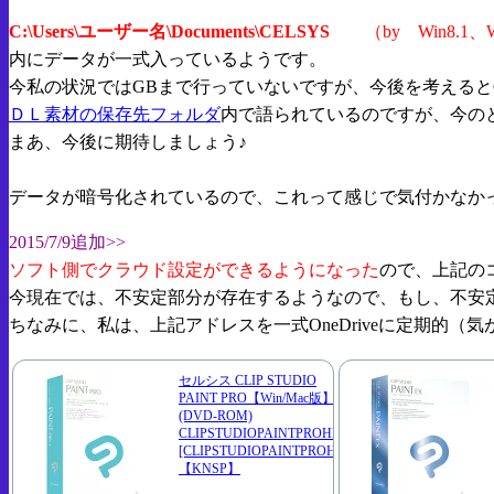
C:\Users\ユーザー名\Documents\CELSYS
（by Win8.1、
内にデータが一式入っているようです。
今私の状況ではGBまで行っていないですが、今後を考えると
ＤＬ素材の保存先フォルダ
内で語られているのですが、今の
まあ、今後に期待しましょう♪
データが暗号化されているので、これって感じで気付かなか
2015/7/9追加>>
ソフト側でクラウド設定ができるようになった
ので、上記の
今現在では、不安定部分が存在するようなので、もし、不安
ちなみに、私は、上記アドレスを一式OneDriveに定期的
セルシス CLIP STUDIO
PAINT PRO【Win/Mac版】
(DVD-ROM)
CLIPSTUDIOPAINTPROHD
[CLIPSTUDIOPAINTPROHD]
【KNSP】