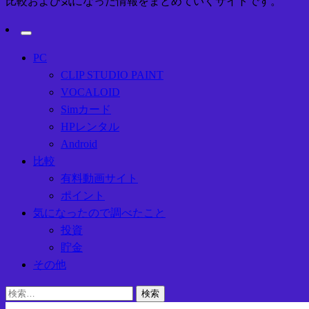
比較および気になった情報をまとめていくサイトです。
PC
CLIP STUDIO PAINT
VOCALOID
Simカード
HPレンタル
Android
比較
有料動画サイト
ポイント
気になったので調べたこと
投資
貯金
その他
検