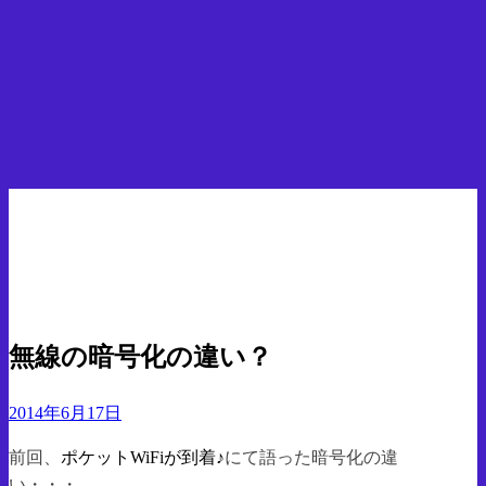
ホームページ
PC
無線の暗号化の違い？
PC
気になったので調べたこと
無線の暗号化の違い？
投
2014年6月17日
稿
前回、
ポケットWiFiが到着♪
にて語った暗号化の違
日:
い・・・。