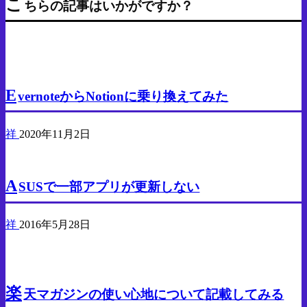
こ
投
ちらの記事はいかがですか？
ビ
稿
ゲ
PC
ー
E
シ
vernoteからNotionに乗り換えてみた
ョ
祥
2020年11月2日
ン
PC
A
SUSで一部アプリが更新しない
祥
2016年5月28日
PC
楽
天マガジンの使い心地について記載してみる