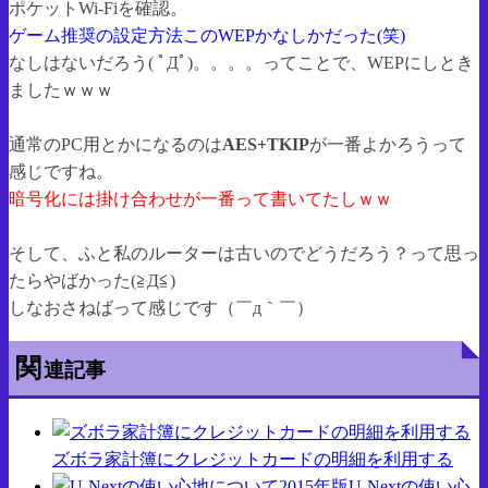
ポケットWi-Fiを確認。
ゲーム推奨の設定方法このWEPかなしかだった(笑)
なしはないだろう( ﾟДﾟ)。。。。ってことで、WEPにしとき
ましたｗｗｗ
通常のPC用とかになるのは
AES+TKIP
が一番よかろうって
感じですね。
暗号化には掛け合わせが一番って書いてたしｗｗ
そして、ふと私のルーターは古いのでどうだろう？って思っ
たらやばかった(≧Д≦)
しなおさねばって感じです（￣д｀￣）
関
連記事
ズボラ家計簿にクレジットカードの明細を利用する
U-Nextの使い心