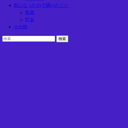
気になったので調べたこと
投資
貯金
その他
検
索: