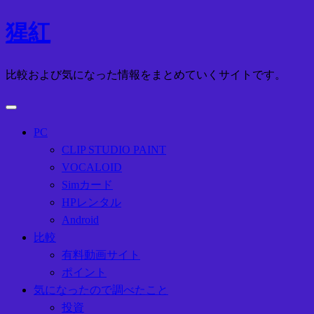
コ
猩紅
ン
テ
比較および気になった情報をまとめていくサイトです。
ン
ツ
へ
ス
PC
キ
CLIP STUDIO PAINT
ッ
VOCALOID
プ
Simカード
HPレンタル
Android
比較
有料動画サイト
ポイント
気になったので調べたこと
投資