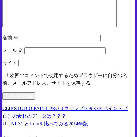
名前
※
メール
※
サイト
次回のコメントで使用するためブラウザーに自分の名
前、メールアドレス、サイトを保存する。
前
CLIP STUDIO PAINT PRO（クリップスタジオペイントプ
投
の
ロ）の素材のデータは？？？
稿
投
次
U－NEXTとHuluを比べてみる2014年版
稿
の
ナ