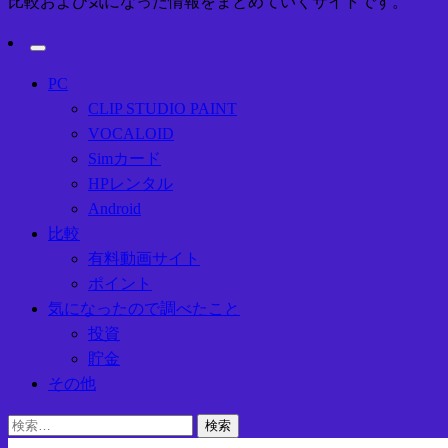
比較および気になった情報をまとめていくサイトです。
PC
CLIP STUDIO PAINT
VOCALOID
Simカード
HPレンタル
Android
比較
有料動画サイト
ポイント
気になったので調べたこと
投資
貯金
その他
検