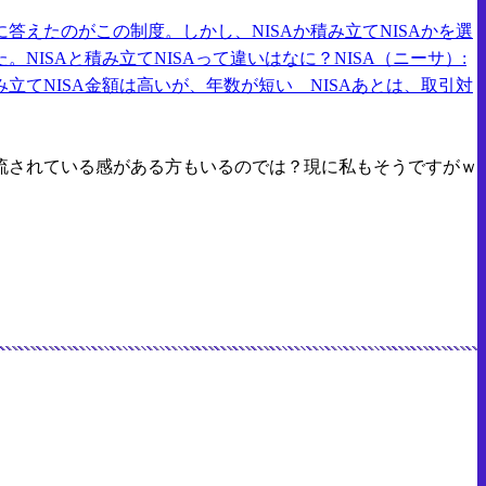
えたのがこの制度。しかし、NISAか積み立てNISAかを選
SAと積み立てNISAって違いはなに？NISA（ニーサ）:
てNISA金額は高いが、年数が短い NISAあとは、取引対
流されている感がある方もいるのでは？現に私もそうですがｗ