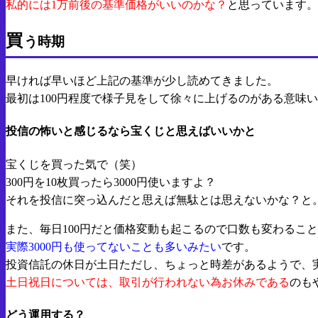
私的には1万前後の基準価格がいいのかな？
と思っています。
買
う時期
早ければ早いほど上記の基準が少し読めてきました。
最初は100円程度で様子見をして徐々に上げるのがある意味
投信の怖いと感じるなら宝くじと思えばいいかと
宝くじを買った気で（笑）
300円を10枚買ったら3000円使いますよ？
それを投信に突っ込んだと思えば無駄とは思えないかな？と
また、毎日100円だと価格変動も起こるので口数も変わるこ
実際3000円も使ってないことも多いみたい
です。
投資信託の休日が土日ただし、ちょっと時差があるようで、
土日祝日については、取引が行われない為お休みである
のも
どう運用する？