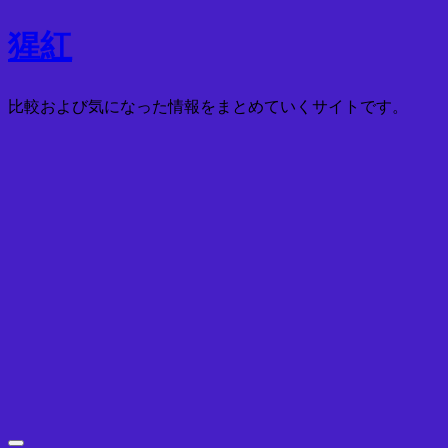
コ
猩紅
ン
テ
比較および気になった情報をまとめていくサイトです。
ン
ツ
へ
ス
キ
ッ
プ