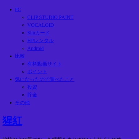
PC
CLIP STUDIO PAINT
VOCALOID
Simカード
HPレンタル
Android
比較
有料動画サイト
ポイント
気になったので調べたこと
投資
貯金
その他
猩紅