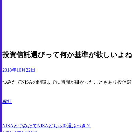
索:
ホームページ
貯金
投資信託選びって何か基準が欲しいよね？
貯金
投資
投資信託選びって何か基準が欲しいよ
投
2018年10月22日
稿
つみたてNISAの開設までに時間が掛かったこともあり投信
日:
猩紅
NISAとつみたてNISAどちらを選ぶべき？